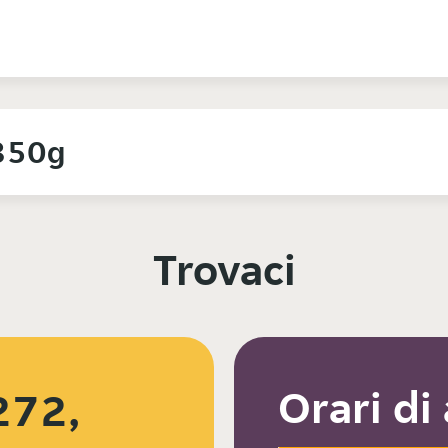
350g
Trovaci
Orari di
272,