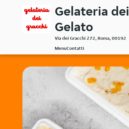
Passa
Gelateria dei
al
contenuto
Gelato
principale
Via dei Gracchi 272, Roma, 00192
Menu
Contatti